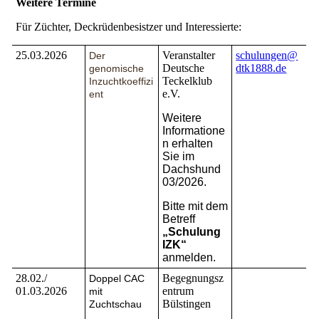
Weitere Termine
Für Züchter, Deckrüdenbesistzer und Interessierte:
25.03.2026
Veranstalter
schulungen@
Der
Deutsche
dtk1888.de
genomische
Teckelklub
Inzuchtkoeffizi
e.V.
ent
Weitere
Informatione
n erhalten
Sie im
Dachshund
03/2026.
Bitte mit dem
Betreff
„Schulung
IZK“
anmelden.
28.02./
Begegnungsz
Doppel CAC
01.03.2026
entrum
mit
Bülstingen
Zuchtschau