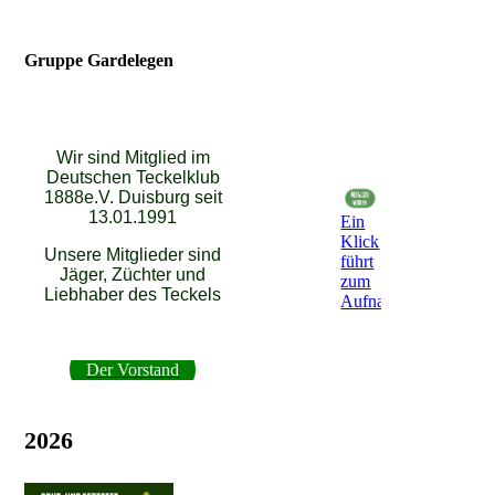
Gruppe Gardelegen
Wir sind Mitglied im
Deutschen Teckelklub
1888e.V. Duisburg seit
13.01.1991
Ein
Klick
Unsere Mitglieder sind
führt
Jäger, Züchter und
zum
Liebhaber des Teckels
Aufnahmeantrag
Der Vorstand
2026